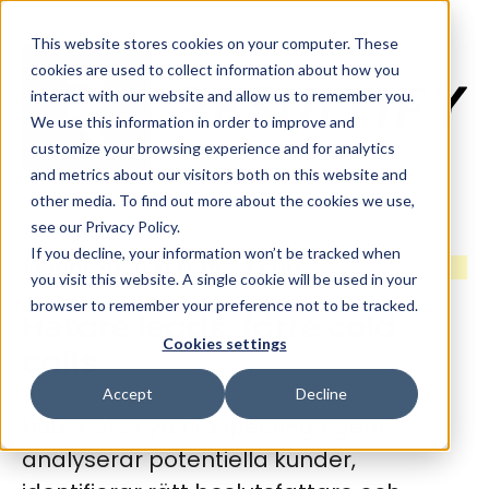
This website stores cookies on your computer. These
cookies are used to collect information about how you
interact with our website and allow us to remember you.
We use this information in order to improve and
customize your browsing experience and for analytics
and metrics about our visitors both on this website and
other media. To find out more about the cookies we use,
see our Privacy Policy.
If you decline, your information won’t be tracked when
17 juni 2026 kl 11:15 - 12:00
you visit this website. A single cookie will be used in your
browser to remember your preference not to be tracked.
Hetare leads, färre cold
Cookies settings
calls
Accept
Decline
HubSpots nya Prospecting Agent
analyserar potentiella kunder,