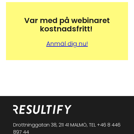
Var med på webinaret
kostnadsfritt!
Anmäl dig nu!
Drottninggatan 38, 211 41 MALMÖ, TEL
+46 8 446
897 44