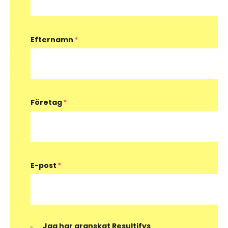
Efternamn
*
Företag
*
E-post
*
Jag har granskat Resultifys