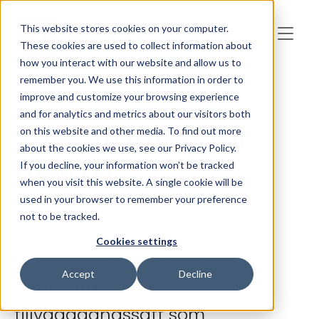
Skip to main content
This website stores cookies on your computer.
These cookies are used to collect information about
how you interact with our website and allow us to
remember you. We use this information in order to
improve and customize your browsing experience
Affärslösningar RevOps
and for analytics and metrics about our visitors both
Samordning för
on this website and other media. To find out more
about the cookies we use, see our Privacy Policy.
tillväxt
If you decline, your information won’t be tracked
when you visit this website. A single cookie will be
used in your browser to remember your preference
not to be tracked.
Cookies settings
Revenue Operations (RevOps)
Accept
Decline
är ett strategiskt
tillvägagångssätt som