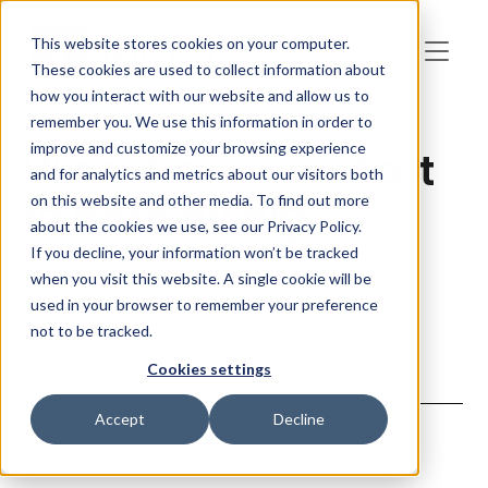
Skip to main content
This website stores cookies on your computer.
These cookies are used to collect information about
how you interact with our website and allow us to
remember you. We use this information in order to
improve and customize your browsing experience
Vi ser fram emot att
and for analytics and metrics about our visitors both
få höra av dig.
on this website and other media. To find out more
about the cookies we use, see our Privacy Policy.
If you decline, your information won’t be tracked
when you visit this website. A single cookie will be
used in your browser to remember your preference
Förnamn
*
not to be tracked.
Cookies settings
Accept
Decline
Efternamn
*