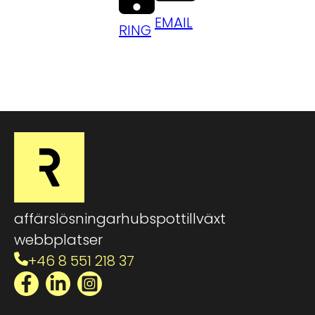
EMAIL
RING
affärslösningar
hubspot
tillväxt
webbplatser
+46 8 551 218 37
Facebook
LinkedIn
Instagram