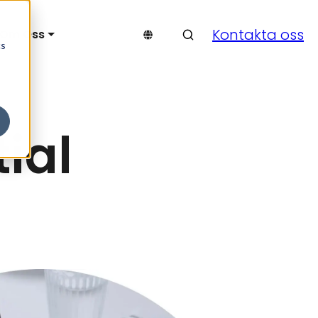
Sök & finn
Kontakta oss
Om Oss
cs
ial