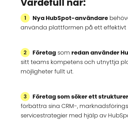
Värdefull när:
Nya HubSpot-användare
behöve
använda plattformen på ett effektivt 
Företag
som
redan använder H
sitt teams kompetens och utnyttja p
möjligheter fullt ut.
Företag som söker ett strukture
förbättra sina CRM-, marknadsförings-
servicestrategier med hjälp av HubSpot