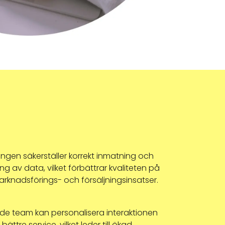
ingen säkerställer korrekt inmatning och
ng av data, vilket förbättrar kvaliteten på
rknadsförings- och försäljningsinsatser.
ade team kan personalisera interaktionen
bättre service, vilket leder till ökad