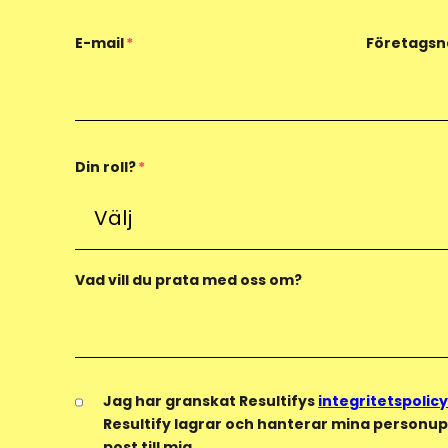
E-mail
*
Företags
Din roll?
*
Vad vill du prata med oss om?
Jag har granskat Resultifys
integritetspolic
Resultify lagrar och hanterar mina personup
post till mig.