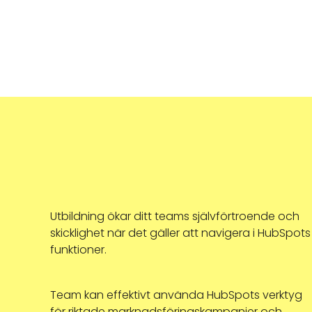
Utbildning ökar ditt teams självförtroende och
skicklighet när det gäller att navigera i HubSpots
funktioner.
Team kan effektivt använda HubSpots verktyg
för riktade marknadsföringskampanjer och