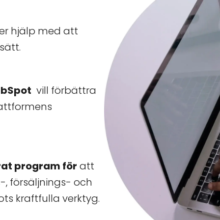
r hjälp med att
sätt.
ubSpot
vill förbättra
lattformens
rat program för
att
, försäljnings- och
s kraftfulla verktyg.