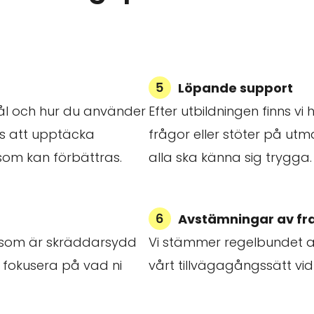
Löpande support
ål och hur du använder
Efter utbildningen finns vi 
ss att upptäcka
frågor eller stöter på utma
som kan förbättras.
alla ska känna sig trygga.
Avstämningar av f
an som är skräddarsydd
Vi stämmer regelbundet av
 fokusera på vad ni
vårt tillvägagångssätt vid