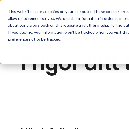
Skip to main content
This website stores cookies on your computer. These cookies are u
HubSpot
A
allow us to remember you. We use this information in order to impr
about our visitors both on this website and other media. To find ou
If you decline, your information won’t be tracked when you visit th
preference not to be tracked.
HubSpot Utbildning
Frigör dit