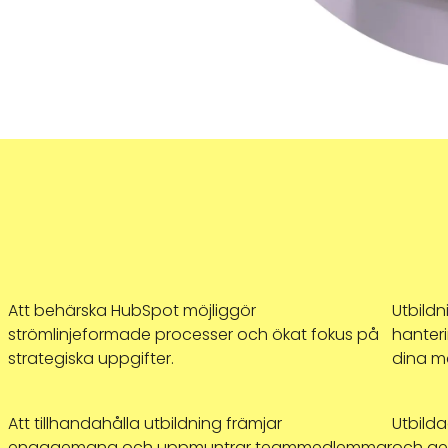
Att behärska HubSpot möjliggör
Utbildn
strömlinjeformade processer och ökat fokus på
hanteri
strategiska uppgifter.
dina ma
Att tillhandahålla utbildning främjar
Utbild
engagemang och uppmuntrar teammedlemmar
och ge 