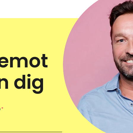
 emot
n dig
n
*