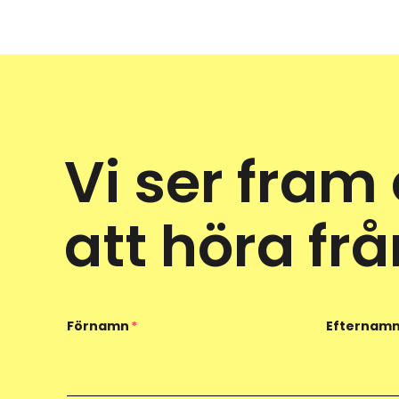
Vi ser fram
att höra frå
Förnamn
*
Efternam