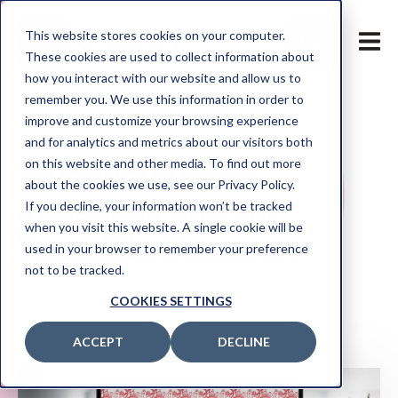
Sök
This website stores cookies on your computer.
These cookies are used to collect information about
how you interact with our website and allow us to
remember you. We use this information in order to
TJÄNSTER
improve and customize your browsing experience
and for analytics and metrics about our visitors both
HUBSPOT
Tillgänglighets­
on this website and other media. To find out more
CASE
about the cookies we use, see our Privacy Policy.
anpassad sajt för
If you decline, your information won’t be tracked
ARTIKLAR
when you visit this website. A single cookie will be
Tomelilla Kommun
used in your browser to remember your preference
OM OSS
not to be tracked.
KONTAKT
COOKIES SETTINGS
Webb & utveckling
TYPO3
ENG
ACCEPT
DECLINE