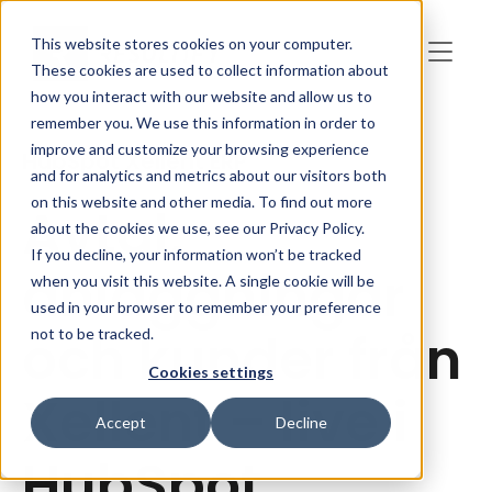
Skip to main content
This website stores cookies on your computer.
These cookies are used to collect information about
how you interact with our website and allow us to
remember you. We use this information in order to
improve and customize your browsing experience
HubSpot Xellent ERP
and for analytics and metrics about our visitors both
on this website and other media. To find out more
Avtal,
about the cookies we use, see our Privacy Policy.
If you decline, your information won’t be tracked
anläggningar
when you visit this website. A single cookie will be
used in your browser to remember your preference
och kunder från
not to be tracked.
Cookies settings
Xellent – live i
Accept
Decline
HubSpot