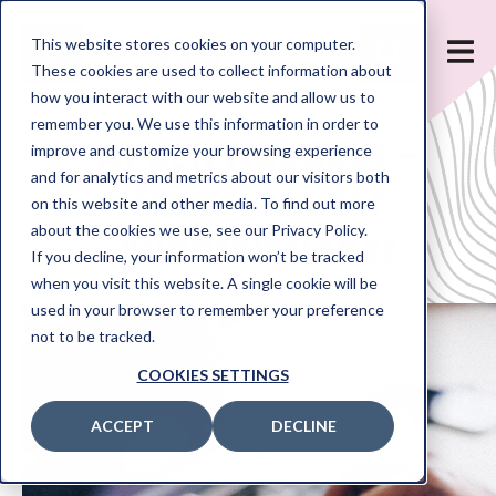
Sök
This website stores cookies on your computer.
These cookies are used to collect information about
how you interact with our website and allow us to
remember you. We use this information in order to
TJÄNSTER
AI och HubSpot –
improve and customize your browsing experience
and for analytics and metrics about our visitors both
HUBSPOT
framtiden för
on this website and other media. To find out more
CASE
about the cookies we use, see our Privacy Policy.
kundrelationer
If you decline, your information won’t be tracked
ARTIKLAR
when you visit this website. A single cookie will be
used in your browser to remember your preference
OM OSS
not to be tracked.
KONTAKT
COOKIES SETTINGS
ENG
ACCEPT
DECLINE