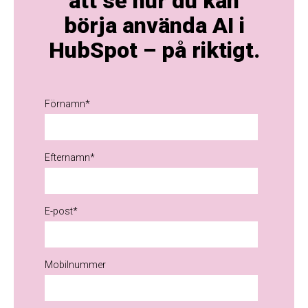
att se hur du kan
börja använda AI i
HubSpot – på riktigt.
Förnamn
*
Efternamn
*
E-post
*
Mobilnummer