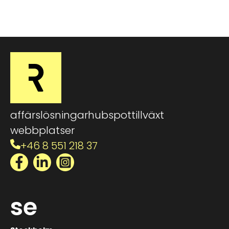
affärslösningar
hubspot
tillväxt
webbplatser
+46 8 551 218 37
Facebook
LinkedIn
Instagram
se