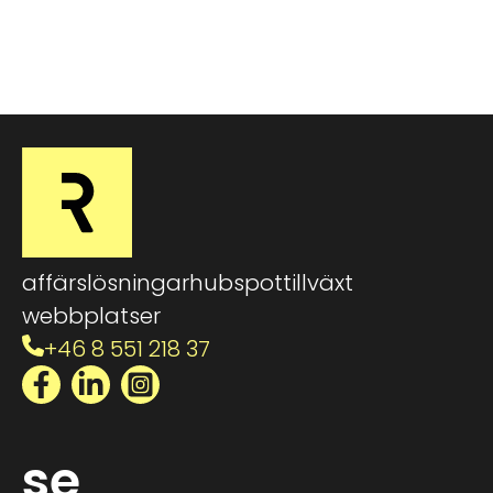
affärslösningar
hubspot
tillväxt
webbplatser
+46 8 551 218 37
Facebook
LinkedIn
Instagram
se