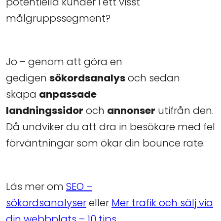
potentiella kunder i ett visst
målgruppssegment?
Jo – genom att göra en
gedigen
sökordsanalys
och sedan
skapa
anpassade
landningssidor
och
annonser
utifrån den.
Då undviker du att dra in besökare med fel
förväntningar som ökar din bounce rate.
Läs mer om
SEO –
sökordsanalyser
eller
Mer trafik och sälj via
din webbplats – 10 tips
.