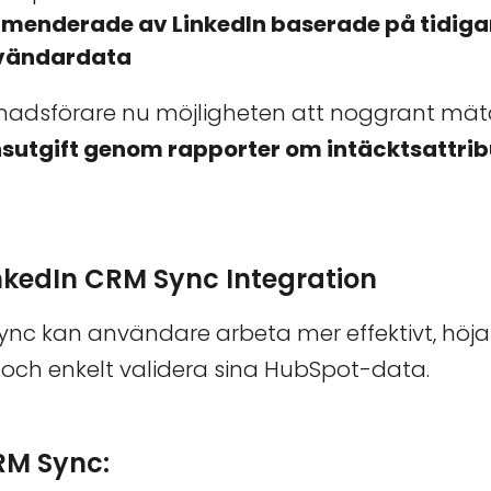
menderade av LinkedIn baserade på tidiga
nvändardata
nadsförare nu möjligheten att noggrant mä
sutgift genom rapporter om intäcktsattrib
inkedIn CRM Sync Integration
nc kan användare arbeta mer effektivt, höja 
e och enkelt validera sina HubSpot-data.
RM Sync: