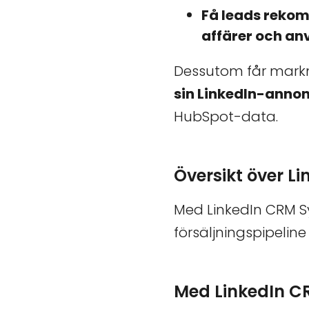
Få leads rekom
affärer och a
Dessutom får mark
sin LinkedIn-annon
HubSpot-data.
Översikt över L
Med LinkedIn CRM Sy
försäljningspipelin
Med LinkedIn C