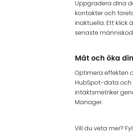
Uppgradera dina da
kontakter och föret
inaktuella. Ett kli
senaste människodr
Mät och öka din
Optimera effekten a
HubSpot-data och vi
intäktsmetriker gen
Manager.
Vill du veta mer? Fy