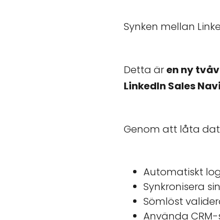
Synken mellan Link
Detta är
en ny två
LinkedIn Sales Nav
Genom att låta data
Automatiskt log
Synkronisera si
Sömlöst valide
Använda CRM-sö