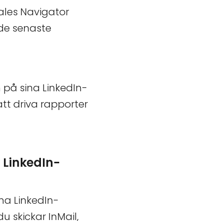
ales Navigator
de senaste
på sina LinkedIn-
tt driva rapporter
 LinkedIn-
na LinkedIn-
u skickar InMail,