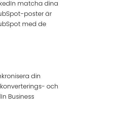
nkedIn matcha dina
HubSpot-poster är
 HubSpot med de
kronisera din
 konverterings- och
In Business