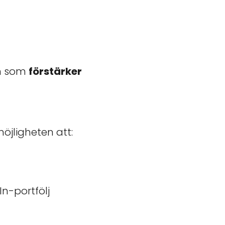
In som
förstärker
öjligheten att:
n-portfölj