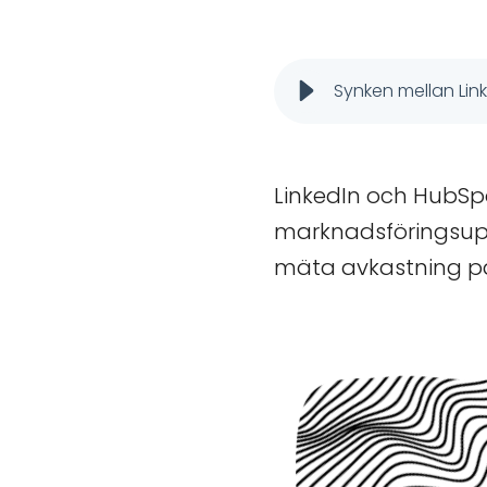
Synken mellan Lin
LinkedIn och HubSpo
marknadsföringsuppl
mäta avkastning på