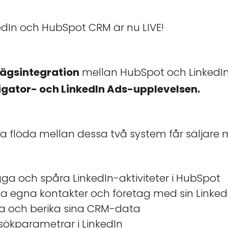
edIn och HubSpot CRM är nu LIVE!
vägsintegration
mellan HubSpot och Linked
igator- och LinkedIn Ads-upplevelsen.
 flöda mellan dessa två system får säljare m
ga och spåra LinkedIn-aktiviteter i HubSpot
na egna kontakter och företag med sin LinkedI
ra och berika sina CRM-data
kparametrar i LinkedIn