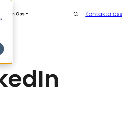
Sök & finn
Kontakta oss
Om Oss
cs
kedIn