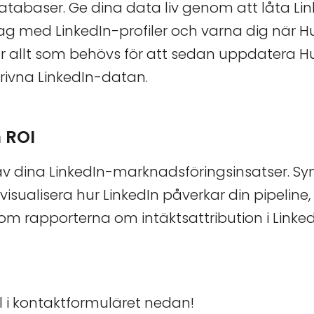
tabaser. Ge dina data liv genom att låta Li
ag med LinkedIn-profiler och varna dig när 
ck är allt som behövs för att sedan uppdatera
ivna LinkedIn-datan.
 ROI
v dina LinkedIn-marknadsföringsinsatser. Syn
sualisera hur LinkedIn påverkar din pipeline,
om rapporterna om intäktsattribution i Linked
ll i kontaktformuläret nedan!