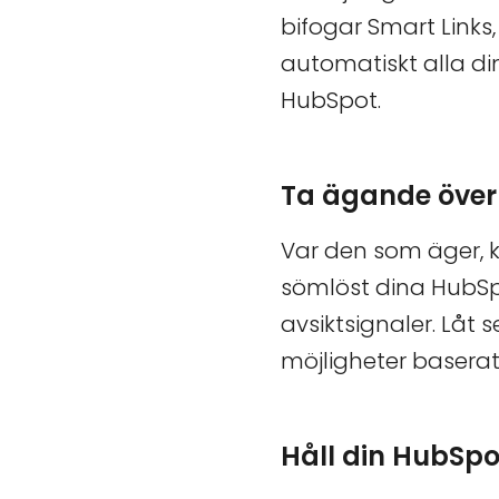
bifogar Smart Links
automatiskt alla din
HubSpot.
Ta ägande över 
Var den som äger, ko
sömlöst dina HubSp
avsiktsignaler. Låt
möjligheter baserat
Håll din HubSp