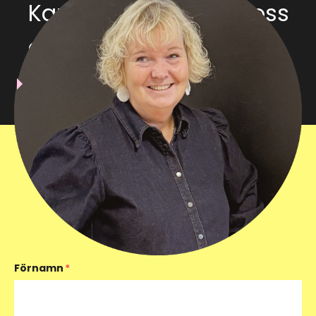
Kan Resultify hjälpa oss
att växa med HubSpot
över tid?
Förnamn
*