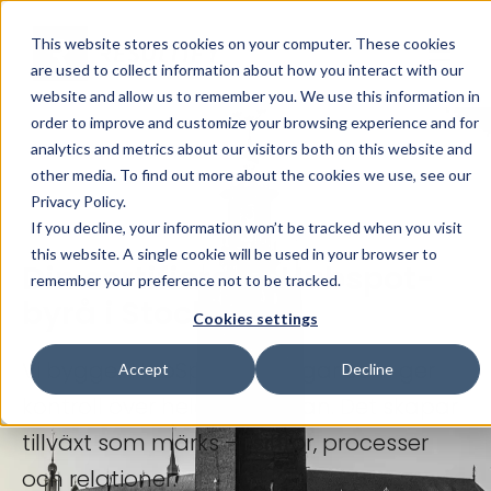
Skip to main content
This website stores cookies on your computer. These cookies
are used to collect information about how you interact with our
website and allow us to remember you. We use this information in
order to improve and customize your browsing experience and for
analytics and metrics about our visitors both on this website and
other media. To find out more about the cookies we use, see our
Privacy Policy.
If you decline, your information won’t be tracked when you visit
this website. A single cookie will be used in your browser to
Din certifierade Hubspot-
remember your preference not to be tracked.
byrå i Stockholm!
Cookies settings
Vi bygger HubSpot-lösningar som ger
Accept
Decline
kontroll över hela kundresan. Det skapar
tillväxt som märks – i siffror, processer
och relationer.