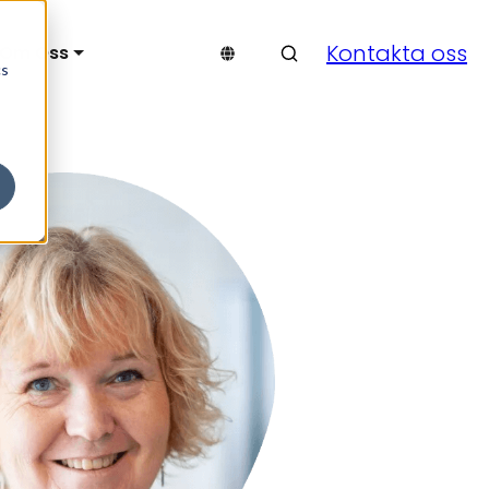
Sök & finn
Kontakta oss
Om Oss
cs