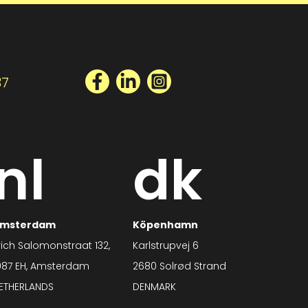
Facebook
LinkedIn
Instagram
37
nl
dk
msterdam
Köpenhamn
rich Salomonstraat 132,
Karlstrupvej 6
087 EH, Amsterdam
2680 Solrød Strand
ETHERLANDS
DENMARK