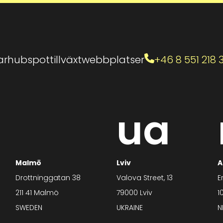
ar
hubspot
tillväxt
webbplatser
+46 8 551 218 
ua
Malmö
Lviv
A
Drottninggatan 38
Valova Street, 13
E
211 41 Malmö
79000 Lviv
1
SWEDEN
UKRAINE
N