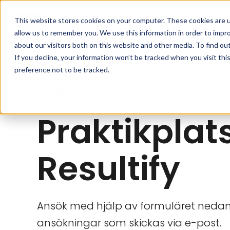
Skip to main content
This website stores cookies on your computer. These cookies are u
HubSpot
A
allow us to remember you. We use this information in order to impr
about our visitors both on this website and other media. To find ou
If you decline, your information won’t be tracked when you visit th
preference not to be tracked.
Öppen ansökan
Praktikplat
Resultify
Ansök med hjälp av formuläret nedan.
ansökningar som skickas via e-post.