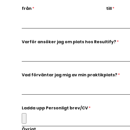
från
*
till
*
Varför ansöker jag om plats hos Resultify?
*
Vad förväntar jag mig av min praktikplats?
*
Ladda upp Personligt brev/CV
*
Övrigt