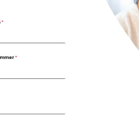
n
*
ummer
*