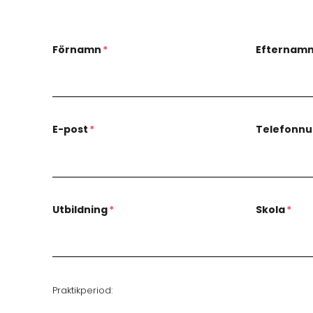
Förnamn
*
Efternam
E-post
*
Telefonn
Utbildning
*
Skola
*
Praktikperiod: