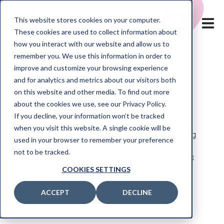
Sök
This website stores cookies on your computer.
These cookies are used to collect information about
how you interact with our website and allow us to
remember you. We use this information in order to
TJÄNSTER
improve and customize your browsing experience
and for analytics and metrics about our visitors both
HUBSPOT
Artiklar
on this website and other media. To find out more
CASE
about the cookies we use, see our Privacy Policy.
If you decline, your information won’t be tracked
ARTIKLAR
when you visit this website. A single cookie will be
Alla artiklar
Marknadsföring
Webb & utveckling
used in your browser to remember your preference
OM OSS
not to be tracked.
HubSpot
Mätning & analys
Resultify
TYPO3
KONTAKT
COOKIES SETTINGS
Data & Analys
Rådgivning & strategi
ENG
ACCEPT
DECLINE
Annonsering & media
Content
AI
Bransch