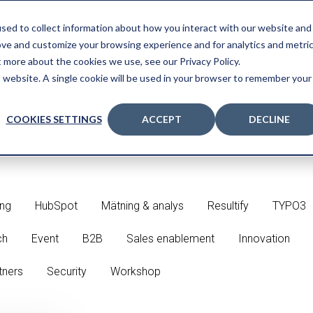
sed to collect information about how you interact with our website and
TJÄNSTER
HUBSPOT
CASE
ART
ove and customize your browsing experience and for analytics and metri
t more about the cookies we use, see our Privacy Policy.
is website. A single cookie will be used in your browser to remember your
COOKIES SETTINGS
ACCEPT
DECLINE
ing
HubSpot
Mätning & analys
Resultify
TYPO3
ch
Event
B2B
Sales enablement
Innovation
tners
Security
Workshop