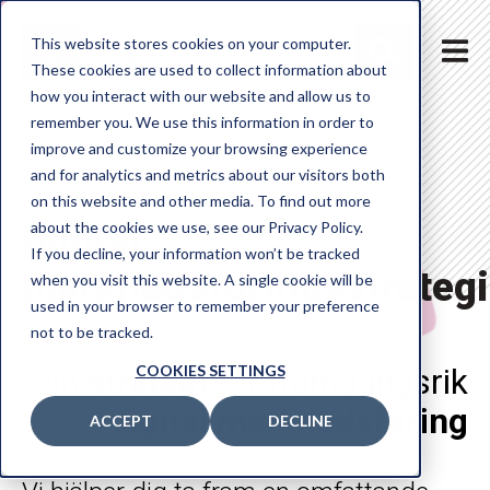
Sök
This website stores cookies on your computer.
These cookies are used to collect information about
how you interact with our website and allow us to
remember you. We use this information in order to
TJÄNSTER
improve and customize your browsing experience
and for analytics and metrics about our visitors both
HUBSPOT
on this website and other media. To find out more
CASE
Digital
about the cookies we use, see our Privacy Policy.
If you decline, your information won’t be tracked
ARTIKLAR
marknadsföringsstrategi
when you visit this website. A single cookie will be
used in your browser to remember your preference
OM OSS
not to be tracked.
KONTAKT
COOKIES SETTINGS
Din
strategi
för framgångsrik
digital marknadsföring
ENG
ACCEPT
DECLINE